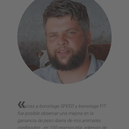
«
«
“Gracias a bonsilage SPEED y bonsilage FIT
“
Con el 
onsilage
fue posible observar una mejora en la
animales
 aumento
ganancia de peso diaria de mis animales
micotoxi
 además
confinados , en 100 gramos/día, además de
en el en