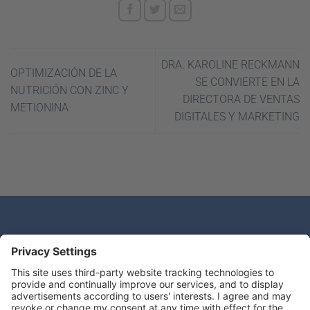
DRA. KAROLINE RECKMANN
OPTIMIZACIÓN DE LA
SE CONVIERTE EN LA
NUTRICIÓN CON ZINC Y
DIRECTORA DE VENTAS
METIONINA
DIGITALES Y MARKETING
¿Tiene alguna pregunta?
Deseamos escuchar de usted.