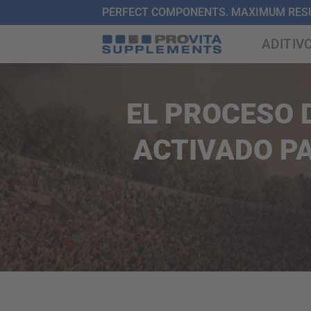
Saltar
PERFECT COMPONENTS. MAXIMUM RESU
al
ADITIV
contenido
EL PROCESO 
ACTIVADO P