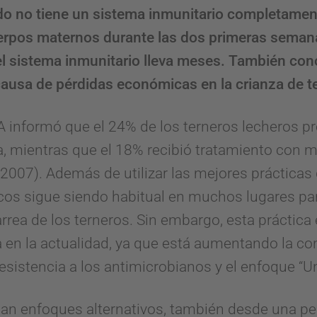
do no tiene un sistema inmunitario completamen
erpos maternos durante las dos primeras semana
el sistema inmunitario lleva meses. También co
 causa de pérdidas económicas en la crianza de t
 informó que el 24% de los terneros lecheros p
a, mientras que el 18% recibió tratamiento con 
07). Además de utilizar las mejores prácticas d
icos sigue siendo habitual en muchos lugares pa
arrea de los terneros. Sin embargo, esta práctica
 en la actualidad, ya que está aumentando la co
sistencia a los antimicrobianos y el enfoque “Un
itan enfoques alternativos, también desde una per